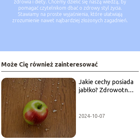
zdrowia i diety. Chcemy dzielić się naszą wiedzą, by
pomagać czytelnikom dbać o zdrowy styl życia.
Stawiamy na proste wyjaśnienia, które ułatwiają
zrozumienie nawet najbardziej złożonych zagadnień.
Może Cię również zainteresować
Jakie cechy posiada
jabłko? Zdrowotne i
dietetyczne zalety
2024-10-07