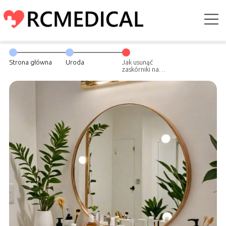
Strona główna
Uroda
Jak usunąć
zaskórniki na
nosie? Domowe
i specjalistyczne
techniki