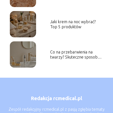
Jaki krem na noc wybrać?
Top 5 produktów
Co na przebarwienia na
twarzy? Skuteczne sposoby
walki z plamami
Redakcja rcmedical.pl
Zespół redakcyjny rcmedical.pl z pasją zgłębia tematy