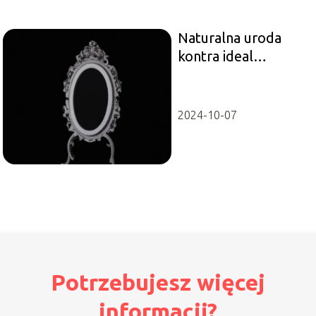
Naturalna uroda
kontra ideal
standardów piękna:
Jak zmienia się
postrzeganie piękna
2024-10-07
w społeczeństwie.
Potrzebujesz więcej
informacji?