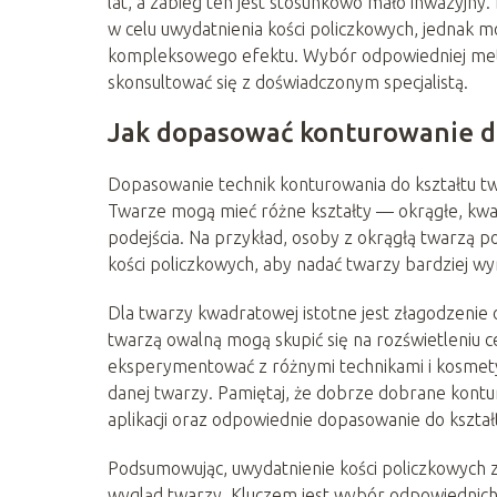
lat, a zabieg ten jest stosunkowo mało inwazyjny.
w celu uwydatnienia kości policzkowych, jednak 
kompleksowego efektu. Wybór odpowiedniej meto
skonsultować się z doświadczonym specjalistą.
Jak dopasować konturowanie do
Dopasowanie technik konturowania do kształtu twa
Twarze mogą mieć różne kształty — okrągłe, kw
podejścia. Na przykład, osoby z okrągłą twarzą p
kości policzkowych, aby nadać twarzy bardziej wyr
Dla twarzy kwadratowej istotne jest złagodzenie 
twarzą owalną mogą skupić się na rozświetleniu ce
eksperymentować z różnymi technikami i kosmetyka
danej twarzy. Pamiętaj, że dobrze dobrane kontur
aplikacji oraz odpowiednie dopasowanie do kształ
Podsumowując, uwydatnienie kości policzkowych 
wygląd twarzy. Kluczem jest wybór odpowiednich