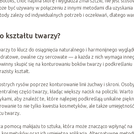
 Botoks, choć napina skórę i wygładza zmarszczki, nie jest stos
może być używany w połączeniu z innymi metodami dla uzyskania
dy zależy od indywidualnych potrzeb i oczekiwań, dlatego wa
 kształtu twarzy?
rzy to klucz do osiągnięcia naturalnego i harmonijnego wygląd
adratowe, owalne czy sercowate — a każda z nich wymaga inne
owinny skupić się na konturowaniu boków twarzy i podkreślaniu
azisty kształt.
ostrych rysów poprzez konturowanie linii żuchwy i skroni. Osob
ntralnej części twarzy, kładąc większy nacisk na policzki. Warto
mi, aby znaleźć te, które najlepiej podkreślają unikalne pięk
owanie to nie tylko kwestia kosmetyków, ale także umiejętność
tu twarzy.
za pomocą makijażu to sztuka, która może znacząco wpłynąć na
 kosmetyków oraz ich umiejętna aplikacja. Alternatywne metod