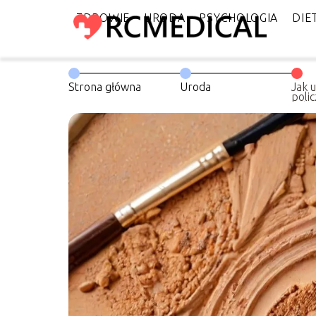
ZDROWIE
URODA
PSYCHOLOGIA
DIE
Strona główna
Uroda
Jak 
poli
triki