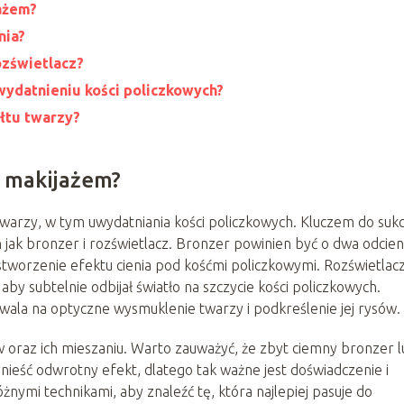
ażem?
nia?
ozświetlacz?
wydatnieniu kości policzkowych?
łtu twarzy?
e makijażem?
warzy, w tym uwydatniania kości policzkowych. Kluczem do suk
jak bronzer i rozświetlacz. Bronzer powinien być o dwa odcien
 stworzenie efektu cienia pod kośćmi policzkowymi. Rozświetlac
by subtelnie odbijał światło na szczycie kości policzkowych.
ala na optyczne wysmuklenie twarzy i podkreślenie jej rysów.
oraz ich mieszaniu. Warto zauważyć, że zbyt ciemny bronzer 
ieść odwrotny efekt, dlatego tak ważne jest doświadczenie i
nymi technikami, aby znaleźć tę, która najlepiej pasuje do