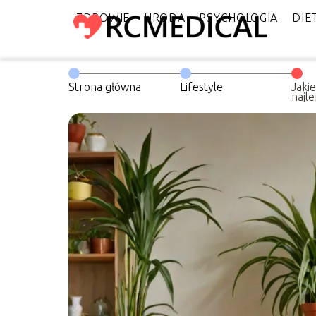
ZDROWIE
URODA
PSYCHOLOGIA
DIE
Strona główna
Lifestyle
Jaki
najl
mies