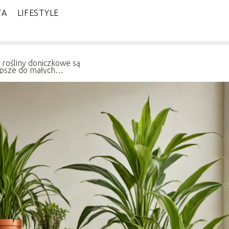
TA
LIFESTYLE
e rośliny doniczkowe są
epsze do małych
zkań?