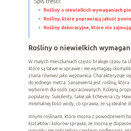
Spis treści:
Rośliny o niewielkich wymaganiach pi
Rośliny, które poprawiają jakość powi
Rośliny dekoracyjne, które nie zajmuj
Rośliny o niewielkich wymagan
W małych mieszkaniach często brakuje czasu na sk
które są łatwe w uprawie i nie wymagają skompl
znana również jako wężownica. Charakteryzuje si
do jednego metra. Sansewieria jest rośliną, która 
wyborem dla osób zapracowanych. Kolejną propozyc
popularny. Sukulenty, takie jak Echeveria czy Haw
minimalnej ilości wody, co sprawia, że są idealne
Innymi roślinami, które można z powodzeniem hod
kształtów i kolorów sprawia, że można je dopaso
warunki i nie potrzebują częstego podlewania. Wa