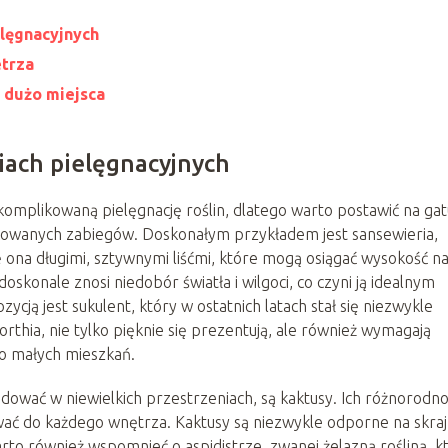
elęgnacyjnych
etrza
ą dużo miejsca
iach pielęgnacyjnych
omplikowaną pielęgnację roślin, dlatego warto postawić na gat
ikowanych zabiegów. Doskonałym przykładem jest sansewieria,
ę ona długimi, sztywnymi liśćmi, które mogą osiągać wysokość n
doskonale znosi niedobór światła i wilgoci, co czyni ją idealnym
ją jest sukulent, który w ostatnich latach stał się niezwykle
orthia, nie tylko pięknie się prezentują, ale również wymagają
 do małych mieszkań.
ować w niewielkich przestrzeniach, są kaktusy. Ich różnorodn
wać do każdego wnętrza. Kaktusy są niezwykle odporne na skra
rto również wspomnieć o aspidistrze, zwanej żelazną rośliną, k