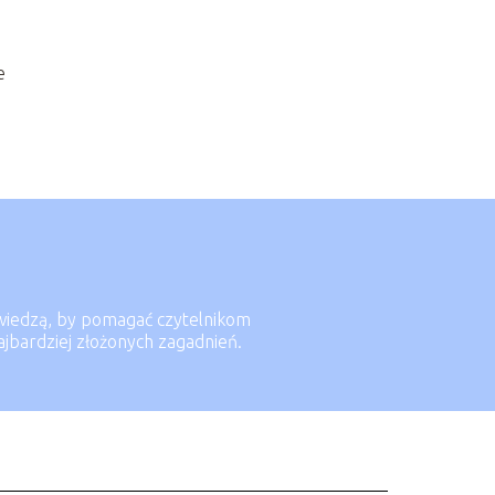
e
ą wiedzą, by pomagać czytelnikom
ajbardziej złożonych zagadnień.