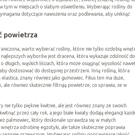
w tym w miejscach o słabym oświetleniu. Wybierając rośliny do
wymagania dotyczące nawożenia oraz podlewania, aby uniknąć
ść powietrza
aniczona, warto wybierać rośliny, które nie tylko ozdobią wnęt
 najlepszych wyborów jest dracena, która wykazuje zdolność do
 o długich, wąskich liściach, która może osiągnąć wysokość nawe
by dostosować do dostępnej przestrzeni. Inną rośliną, która
 elastica, znany również jako gumowiec. Fikus ten ma duże,
k, ale również skutecznie filtrują powietrze, co sprawia, że w
 nie tylko pięknie kwitnie, ale jest również znany ze swoich
witnąć przez cały rok, a jego białe kwiaty dodają elegancji każ
nież palmowiec, który doskonale sprawdza się w małych
wnętrza odrobinę egzotyki, ale także skutecznie poprawia
w sezonie grzewczym. Wybierając rośliny poprawiające jakość