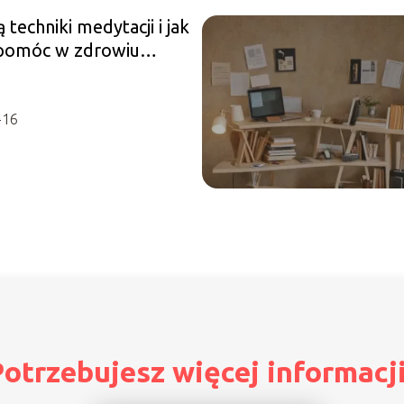
ą techniki medytacji i jak
pomóc w zdrowiu
cznym?
-16
otrzebujesz więcej informacj