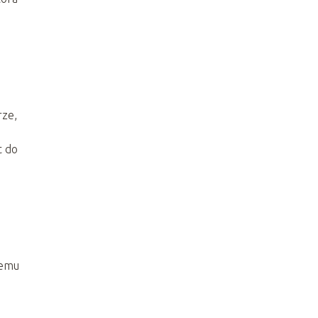
rze,
t do
demu