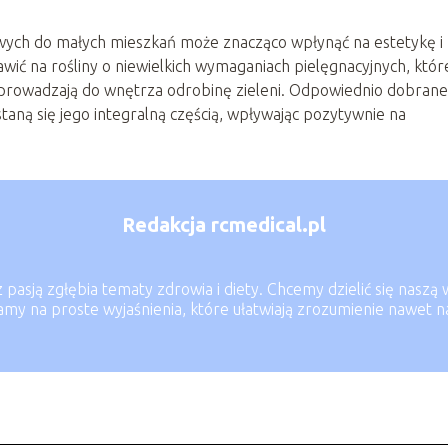
wych do małych mieszkań może znacząco wpłynąć na estetykę i
wić na rośliny o niewielkich wymaganiach pielęgnacyjnych, któr
wprowadzają do wnętrza odrobinę zieleni. Odpowiednio dobrane
staną się jego integralną częścią, wpływając pozytywnie na
Redakcja rcmedical.pl
z pasją zgłębia tematy zdrowia i diety. Chcemy dzielić się nasz
iamy na proste wyjaśnienia, które ułatwiają zrozumienie nawet n