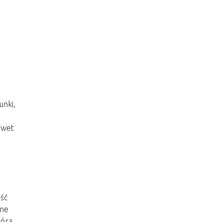
unki,
awet
ość
jne
tóra