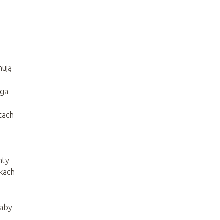
mują
aga
e
tach
aty
zkach
 aby