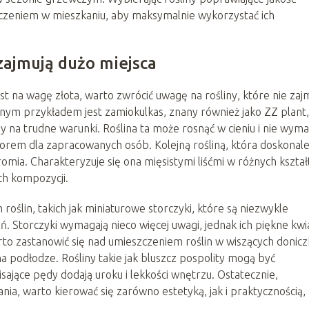
zczeniem w mieszkaniu, aby maksymalnie wykorzystać ich
 zajmują dużo miejsca
t na wagę złota, warto zwrócić uwagę na rośliny, które nie zaj
alnym przykładem jest zamiokulkas, znany również jako ZZ plant,
rny na trudne warunki. Roślina ta może rosnąć w cieniu i nie wym
orem dla zapracowanych osób. Kolejną rośliną, która doskonal
omia. Charakteryzuje się ona mięsistymi liśćmi w różnych kształ
ch kompozycji.
ślin, takich jak miniaturowe storczyki, które są niezwykle
ń. Storczyki wymagają nieco więcej uwagi, jednak ich piękne kwi
to zastanowić się nad umieszczeniem roślin w wiszących donic
a podłodze. Rośliny takie jak bluszcz pospolity mogą być
sające pędy dodają uroku i lekkości wnętrzu. Ostatecznie,
nia, warto kierować się zarówno estetyką, jak i praktycznością,