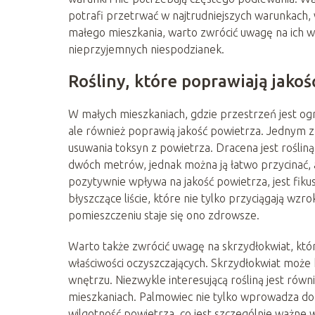
potrafi przetrwać w najtrudniejszych warunkach, 
małego mieszkania, warto zwrócić uwagę na ich 
nieprzyjemnych niespodzianek.
Rośliny, które poprawiają jako
W małych mieszkaniach, gdzie przestrzeń jest ogr
ale również poprawią jakość powietrza. Jednym z
usuwania toksyn z powietrza. Dracena jest rośliną
dwóch metrów, jednak można ją łatwo przycinać, a
pozytywnie wpływa na jakość powietrza, jest fikus
błyszczące liście, które nie tylko przyciągają wzro
pomieszczeniu staje się ono zdrowsze.
Warto także zwrócić uwagę na skrzydłokwiat, który
właściwości oczyszczających. Skrzydłokwiat może k
wnętrzu. Niezwykle interesującą rośliną jest rów
mieszkaniach. Palmowiec nie tylko wprowadza do 
wilgotność powietrza, co jest szczególnie ważne 