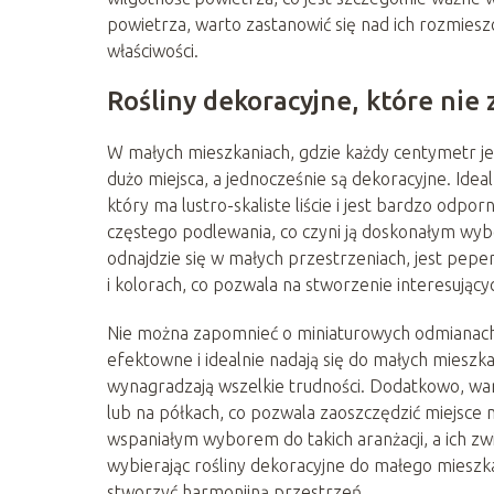
powietrza, warto zastanowić się nad ich rozmies
właściwości.
Rośliny dekoracyjne, które nie
W małych mieszkaniach, gdzie każdy centymetr jes
dużo miejsca, a jednocześnie są dekoracyjne. Ide
który ma lustro-skaliste liście i jest bardzo odpo
częstego podlewania, co czyni ją doskonałym wyb
odnajdzie się w małych przestrzeniach, jest peper
i kolorach, co pozwala na stworzenie interesujący
Nie można zapomnieć o miniaturowych odmianach ro
efektowne i idealnie nadają się do małych mieszka
wynagradzają wszelkie trudności. Dodatkowo, war
lub na półkach, co pozwala zaoszczędzić miejsce n
wspaniałym wyborem do takich aranżacji, a ich zwi
wybierając rośliny dekoracyjne do małego mieszka
stworzyć harmonijną przestrzeń.