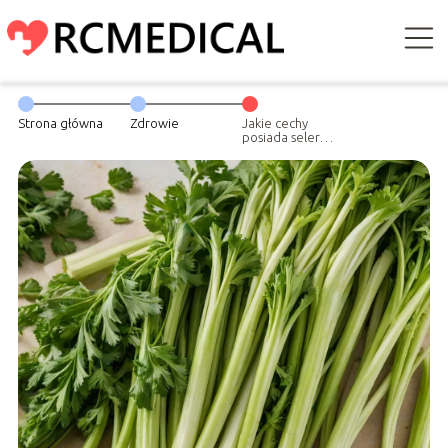
Strona główna
Zdrowie
Jakie cechy
posiada seler
łodygowy?
Dlaczego
dobrze jest go
spożywać?