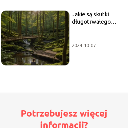
Jakie są skutki
długotrwałego
stresu i jak im
zapobiegać?
2024-10-07
Potrzebujesz więcej
informacji?