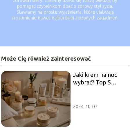
zdrowia i diety. Chcemy dzielić się naszą wiedzą, by
pomagać czytelnikom dbać o zdrowy styl życia.
Stawiamy na proste wyjaśnienia, które ułatwiają
zrozumienie nawet najbardziej złożonych zagadnień.
Może Cię również zainteresować
Jaki krem na noc
wybrać? Top 5
produktów
2024-10-07