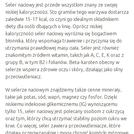
Seler naciowy jest przede wszystkim znany ze swojej
niskiej kaloryczności. Sto gramów tego warzywa dostarcza
zaledwie 15-17 kcal, co czyni go idealnym składnikiem
diety dla osób dbających o linię. Oprócz niskiej
kaloryczności seler naciowy wyróżnia się bogactwem
błonnika, który wspomaga trawienie i przyczynia się do
utrzymania prawidłowej masy ciała. Seler jest również
znakomitym źródłem witamin, takich jak A, C, E, K oraz z
grupy B, w tym B2 i folianów. Beta-karoten obecny w
selerze wspiera zdrowie oczu i skóry, działając jako silny
przeciwutleniacz.
W selerze naciowym znajdziemy także cenne minerały,
takie jak potas, sód, wapń, magnez czy fosfor. Dzięki
niskiemu indeksowi glikemicznemu (IG) wynoszącemu
tylko 15, seler naciowy jest polecany osobom z cukrzycą
oraz tym, którzy chcą utrzymać stabilny poziom cukru we
krwi. Co więcej, seler zawiera przeciwutleniacze, które
działają przeciwzapalnie i mogą chronić komórki mózgowe