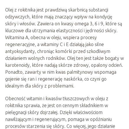
Olej z rokitnika jest prawdziwą skarbnicą substancji
odżywczych, które mają znaczący wpływ na kondycję
skóry i włosów. Zawiera on kwasy omega 3, 6 i 9, które są
kluczowe dla utrzymania elastyczności i jędrności skóry.
Witamina A, obecna w oleju, wspiera procesy
regeneracyjne, a witaminy C i E działają jako silne
antyoksydanty, chroniąc komórki przed szkodliwym
działaniem wolnych rodników. Olej ten jest także bogaty w
karotenoidy, które nadają skórze zdrowy, opalony odcień.
Ponadto, zawarty w nim kwas palmitynowy wspomaga
gojenie się ran i regenerację naskórka, co czyni go
idealnym dla skóry z problemami.
Obecność witamin i kwasów tłuszczowych w oleju z
rokitnika sprawia, że jest on cennym składnikiem w
pielęgnacji skóry dojrzałej. Dzięki właściwościom
nawilżającym i regenerującym, pomaga w opóźnianiu
procesów starzenia się skóry. Co więcej, jego działanie