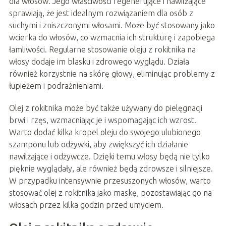
dla włosów. Jego właściwości regenerujące i nawilżające
sprawiają, że jest idealnym rozwiązaniem dla osób z
suchymi i zniszczonymi włosami. Może być stosowany jako
wcierka do włosów, co wzmacnia ich strukturę i zapobiega
łamliwości. Regularne stosowanie oleju z rokitnika na
włosy dodaje im blasku i zdrowego wyglądu. Działa
również korzystnie na skórę głowy, eliminując problemy z
łupieżem i podrażnieniami.
Olej z rokitnika może być także używany do pielęgnacji
brwi i rzęs, wzmacniając je i wspomagając ich wzrost.
Warto dodać kilka kropel oleju do swojego ulubionego
szamponu lub odżywki, aby zwiększyć ich działanie
nawilżające i odżywcze. Dzięki temu włosy będą nie tylko
pięknie wyglądały, ale również będą zdrowsze i silniejsze.
W przypadku intensywnie przesuszonych włosów, warto
stosować olej z rokitnika jako maskę, pozostawiając go na
włosach przez kilka godzin przed umyciem.