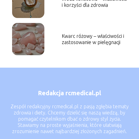
i korzyści dla zdrowia
Kwarc różowy – właściwości i
zastosowanie w pielęgnacji
Redakcja rcmedical.pl
Zespół redakcyjny rcmedical.pl z pasją zgłębia tematy
zdrowia i diety. Chcemy dzielić się naszą wiedzą, by
pomagać czytelnikom dbać o zdrowy styl życia.
Stawiamy na proste wyjaśnienia, które ułatwiają
zrozumienie nawet najbardziej złożonych zagadnień.